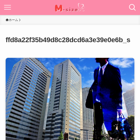
ホーム
ffd8a22f35b49d8c28dcd6a3e39e0e6b_s